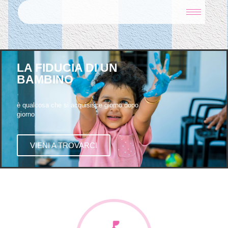
LA FIDUCIA DI UN
BAMBINO
è qualcosa che si acquisisce giorno dopo
giorno
VIENI A TROVARCI